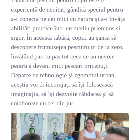
Tabăra de pescuit pentru copii este o
experiență de neuitat, gândită special pentru
a-i conecta pe cei mici cu natura și a-i învăța
abilități practice într-un mediu prietenos și
sigur. În această tabără, copiii au șansa să
descopere frumusețea pescuitului de la zero,
învățând pas cu pas tot ceea ce au nevoie
pentru a deveni mici pescari pricepuți.
Departe de tehnologie și zgomotul urban,
aceștia vor fi încurajați să își folosească
imaginația, să își dezvolte răbdarea și să
colaboreze cu cei din jur.