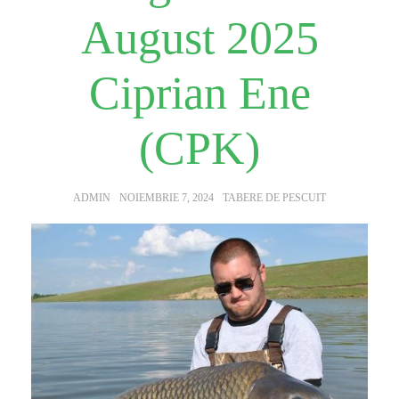
August 2025
Ciprian Ene
(CPK)
AUTHOR:
POSTED
CATEGORIES:
ADMIN
NOIEMBRIE 7, 2024
TABERE DE PESCUIT
ON: