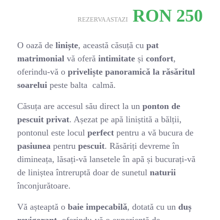
RON
250
REZERVA ASTAZI
O oază de
liniște
, această căsuță cu
pat
matrimonial
vă oferă
intimitate
și
confort
,
oferindu-vă o
priveliște panoramică la răsăritul
soarelui
peste balta calmă.
Căsuța are accesul său direct la un
ponton de
pescuit privat
. Așezat pe apă liniștită a bălții,
pontonul este locul
perfect
pentru a vă bucura de
pasiunea
pentru
pescuit
. Răsăriți devreme în
dimineața, lăsați-vă lansetele în apă și bucurați-vă
de liniștea întreruptă doar de sunetul
naturii
înconjurătoare.
Vă așteaptă o
baie impecabilă
, dotată cu un
duș
revigorant
, oferindu-vă o experiență de