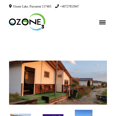
Ozone Lake, Purcareni 117465
+40727853947