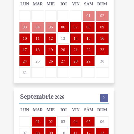
LUN
MAR
MIE
JOI
VIN
SÂM
DUM
01
02
03
04
05
06
07
08
09
10
11
12
13
14
15
16
17
18
19
20
21
22
23
24
25
26
27
28
29
30
31
Septembrie
2026
>
LUN
MAR
MIE
JOI
VIN
SÂM
DUM
01
02
03
04
05
06
07
08
09
10
11
12
13