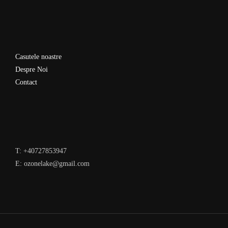
Casutele noastre
Despre Noi
Contact
T: +40727853947
E: ozonelake@gmail.com