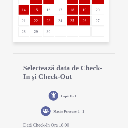
14
15
16
17
18
19
20
21
22
23
24
25
26
27
28
29
30
Selectează data de Check-
In și Check-Out
Copii
0 - 1
Maxim Persoane
1 - 2
Dată Check-In Ora 18:00