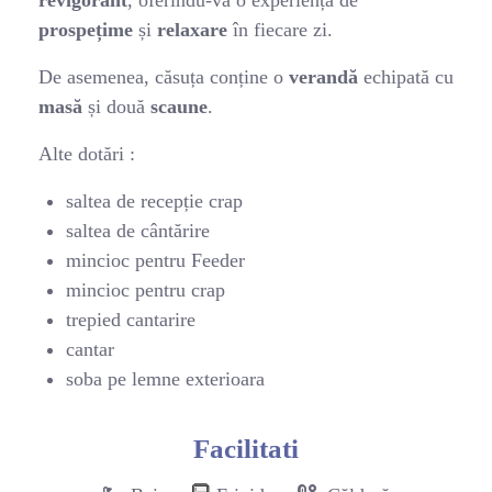
prospețime
și
relaxare
în fiecare zi.
De asemenea, căsuța conține o
verandă
echipată cu
masă
și două
scaune
.
Alte dotări :
saltea de recepție crap
saltea de cântărire
mincioc pentru Feeder
mincioc pentru crap
trepied cantarire
cantar
soba pe lemne exterioara
Facilitati