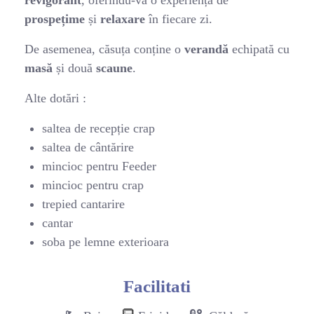
prospețime
și
relaxare
în fiecare zi.
De asemenea, căsuța conține o
verandă
echipată cu
masă
și două
scaune
.
Alte dotări :
saltea de recepție crap
saltea de cântărire
mincioc pentru Feeder
mincioc pentru crap
trepied cantarire
cantar
soba pe lemne exterioara
Facilitati