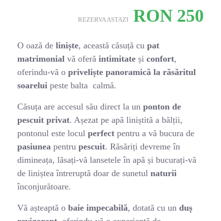
RON
250
REZERVA ASTAZI
O oază de
liniște
, această căsuță cu
pat
matrimonial
vă oferă
intimitate
și
confort
,
oferindu-vă o
priveliște panoramică la răsăritul
soarelui
peste balta calmă.
Căsuța are accesul său direct la un
ponton de
pescuit privat
. Așezat pe apă liniștită a bălții,
pontonul este locul
perfect
pentru a vă bucura de
pasiunea
pentru
pescuit
. Răsăriți devreme în
dimineața, lăsați-vă lansetele în apă și bucurați-vă
de liniștea întreruptă doar de sunetul
naturii
înconjurătoare.
Vă așteaptă o
baie impecabilă
, dotată cu un
duș
revigorant
, oferindu-vă o experiență de