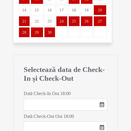
14
15
16
17
18
19
20
21
22
23
24
25
26
27
28
29
30
Selectează data de Check-
In și Check-Out
Dată Check-In Ora 18:00
Dată Check-Out Ora 18:00