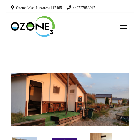
Ozone Lake, Purcareni 117465
+40727853947