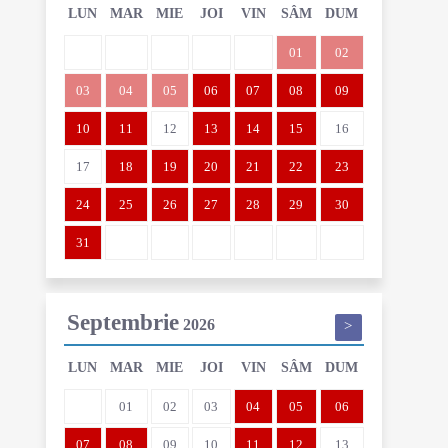
LUN
MAR
MIE
JOI
VIN
SÂM
DUM
01
02
03
04
05
06
07
08
09
10
11
12
13
14
15
16
17
18
19
20
21
22
23
24
25
26
27
28
29
30
31
Septembrie
2026
>
LUN
MAR
MIE
JOI
VIN
SÂM
DUM
01
02
03
04
05
06
07
08
09
10
11
12
13